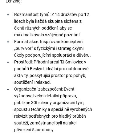
Lenzing:
Rozmanitost týmů:
 Z 14 družstev po 12 
lidech byla každá skupina složena z 
členů různých oddělení, aby se 
maximalizovalo vzájemné poznání.
Formát akce:
 Inspirován konceptem 
„Survivor“ s fyzickými i strategickými 
úkoly podporujícími spolupráci a důvěru.
Prostředí:
 Přírodní areál 
TJ Smilovice v 
podhůří Beskyd
, ideální pro outdoorové 
aktivity, poskytující prostor pro pohyb, 
soutěžení i relaxaci.
Organizační zabezpečení: Event 
vyžadoval velmi detailní přípravu, 
přibližně 30ti členný organizační tým, 
spoustu techniky a speciálně vyrobených 
rekvizit potřebných pro hladký průběh 
soutěží, zaměstnanci byli na akci 
přivezeni 5 autobusy 