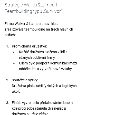
Strategie Walker&Lambert: 
Teambuilding typu „Survivor“
Firma Walker & Lambert navrhla a 
zrealizovala teambuilding na třech hlavních 
pilířích:
Promíchaná družstva:
Každé družstvo složeno z lidí z 
různých oddělení firmy.
Cílem bylo podpořit komunikaci mezi 
odděleními a vytvořit nové vztahy.
Soutěže a výzvy:
Družstva plnila sérii fyzických a logických 
úkolů.
Finále vyvrcholilo 
přetahováním lanem
, 
kde proti sobě stanula dvě nejlepší 
družstva a určilo vítěze.