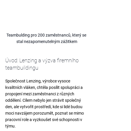
Teambulding pro 200 zaměstnanců, který se 
stal nezapomenutelným zážitkem
Úvod: Lenzing a výzva firemního 
teambuildingu
Společnost 
Lenzing
, výrobce vysoce 
kvalitních vláken, chtěla posílit 
spolupráci a 
propojení mezi zaměstnanci z různých 
oddělení
. Cílem nebylo jen strávit společný 
den, ale vytvořit prostředí, kde si lidé budou 
moci 
navzájem porozumět, poznat se mimo 
pracovní role a vyzkoušet své schopnosti v 
týmu
.