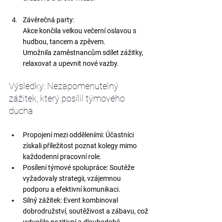
Závěrečná party:
Akce končila 
velkou večerní oslavou
 s 
hudbou, tancem a zpěvem.
Umožnila zaměstnancům sdílet zážitky, 
relaxovat a upevnit nové vazby.
Výsledky: Nezapomenutelný 
zážitek, který posílil týmového 
ducha
Propojení mezi odděleními:
 Účastníci 
získali příležitost poznat kolegy mimo 
každodenní pracovní role.
Posílení týmové spolupráce:
 Soutěže 
vyžadovaly strategii, vzájemnou 
podporu a efektivní komunikaci.
Silný zážitek:
 Event kombinoval 
dobrodružství, soutěživost a zábavu, což 
vytvořilo pozitivní a dlouhodobě 