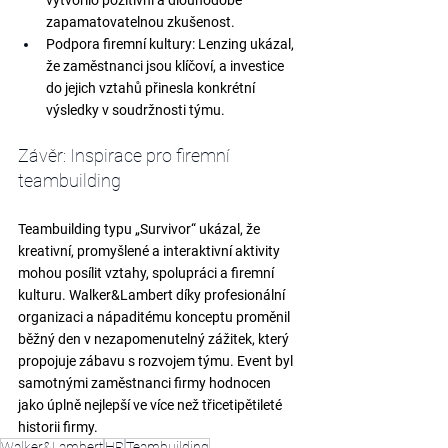
zapamatovatelnou zkušenost.
Podpora firemní kultury:
 Lenzing ukázal, 
že zaměstnanci jsou klíčoví, a investice 
do jejich vztahů přinesla konkrétní 
výsledky v soudržnosti týmu.
Závěr: Inspirace pro firemní 
teambuilding
Teambuilding typu „Survivor“ ukázal, že 
kreativní, promyšlené a interaktivní aktivity 
mohou 
posílit vztahy, spolupráci a firemní 
kulturu
. Walker&Lambert díky profesionální 
organizaci a nápaditému konceptu proměnil 
běžný den v 
nezapomenutelný zážitek
, který 
propojuje zábavu s rozvojem týmu. Event byl 
samotnými zaměstnanci firmy hodnocen 
jako úplně nejlepší ve více než třicetipětileté 
historii firmy.
Walker&Lambert
HR
Teambuilding