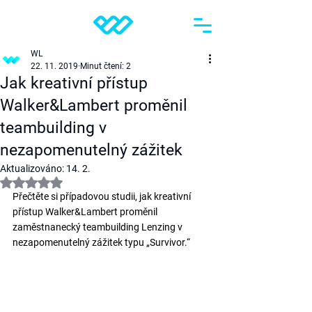
WL
22. 11. 2019
Minut čtení: 2
Jak kreativní přístup
Walker&Lambert proměnil
teambuilding v
nezapomenutelný zážitek
Aktualizováno:
14. 2.
Hodnoceno NaN z 5 hvězdiček.
Přečtěte si případovou studii, jak kreativní 
přístup Walker&Lambert proměnil 
zaměstnanecký teambuilding Lenzing v 
nezapomenutelný zážitek typu „Survivor.“