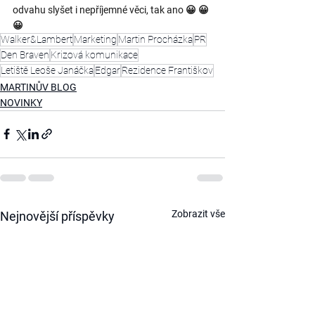
odvahu slyšet i nepříjemné věci, tak ano 😀 😀 
😀
Walker&Lambert
Marketing
Martin Procházka
PR
Den Braven
Krizová komunikace
Letiště Leoše Janáčka
Edgar
Rezidence Františkov
MARTINŮV BLOG
NOVINKY
Zobrazit vše
Nejnovější příspěvky