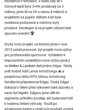
Rezidence Františkov. V době, kdy se v 
Ostravě lepší byty 3+KK prodávaly za 3 
miliony, jsme šli na trh s cenou 8 milionů a 
projektem na papíře. Během 4 let byla 
rezidence postavená a všechny byty 
prodané. Developer si za projekt odnesl také 
spoustu ocenění 🏆
Druhý nový projekt, na kterém jsme v roce 
2015 začali pracovat, byl projekt nové výživy 
pro profesionální sportovce. Vzhledem k 
impozantním výsledkům nové výživy jsme ji 
ve
Walker & Lambert
dali jméno Edgar. Tehdy 
svět hodně řešil Lance Armstronga 🚴 a 
podpůrnou látku EPO, kterou Armstrong 
familiárně přejmenoval Edgar. Český Edgar 
dokázal s tělem před výkonem také zázraky a 
navíc byl legální. Edgara jsme cílili do 
segmentu přímého prodeje, ale zadavatel měl 
k našemu řešení výhrady. Toužil po 
atraktivním balení a chtěl svůj produkt umístit 