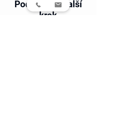
Podnikněte další
krok
Zašlete nám nezávaznou poptávku. Nebo
využijte marketingového
koučinku
Koučink
Nezávazná poptávka
Naše služby
Marketing
Reklama
PR
Employer Brand