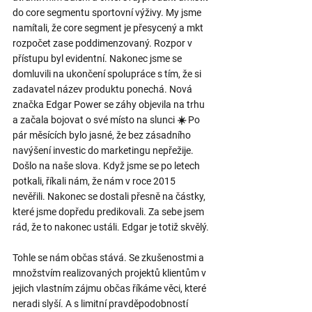
do core segmentu sportovní výživy. My jsme 
namítali, že core segment je přesycený a mkt 
rozpočet zase poddimenzovaný. Rozpor v 
přístupu byl evidentní. Nakonec jsme se 
domluvili na ukončení spolupráce s tím, že si 
zadavatel název produktu ponechá. Nová 
značka Edgar Power se záhy objevila na trhu 
a začala bojovat o své místo na slunci ☀️ Po 
pár měsících bylo jasné, že bez zásadního 
navýšení investic do marketingu nepřežije. 
Došlo na naše slova. Když jsme se po letech 
potkali, říkali nám, že nám v roce 2015 
nevěřili. Nakonec se dostali přesně na částky, 
které jsme dopředu predikovali. Za sebe jsem 
rád, že to nakonec ustáli. Edgar je totiž skvělý.
Tohle se nám občas stává. Se zkušenostmi a 
množstvím realizovaných projektů klientům v 
jejich vlastním zájmu občas říkáme věci, které 
neradi slyší. A s limitní pravděpodobností 