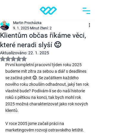
Martin Procházka
9. 1. 2025
Minut čtení: 2
Klientům občas říkáme věci,
které neradi slyší 🙂
Aktualizováno:
22. 1. 2025
Hodnoceno NaN z 5 hvězdiček.
První kompletní pracovní týden roku 2025 
budeme mít zítra za sebou a diář s deadlines 
se začíná plnit 🙂. Se začátkem každého 
nového roku zkouším odhadnout, jaký ten rok 
vlastně bude? Podívám-li se do naší historie 
roků s pětkou na konci, tak bych mohl rok 
2025 možná charakterizovat jako rok nových 
klientů.
V roce 2005 jsme začali práci na 
marketingovém rozvoji ostravského letiště. 