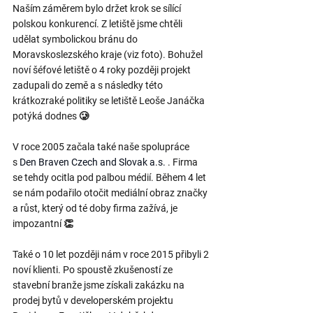
Naším záměrem bylo držet krok se sílící 
polskou konkurencí. Z letiště jsme chtěli 
udělat symbolickou bránu do 
Moravskoslezského kraje (viz foto). Bohužel 
noví šéfové letiště o 4 roky později projekt 
zadupali do země a s následky této 
krátkozraké politiky se letiště Leoše Janáčka 
potýká dodnes 🥲
V roce 2005 začala také naše spolupráce 
s
Den Braven Czech and Slovak a.s.
. Firma 
se tehdy ocitla pod palbou médií. Během 4 let 
se nám podařilo otočit mediální obraz značky 
a růst, který od té doby firma zažívá, je 
impozantní 👏
Také o 10 let později nám v roce 2015 přibyli 2 
noví klienti. Po spoustě zkušeností ze 
stavební branže jsme získali zakázku na 
prodej bytů v developerském projektu 