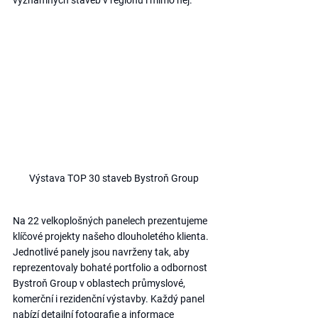
významných staveb v regionu i mimo něj.
Výstava TOP 30 staveb Bystroň Group
Na 22 velkoplošných panelech prezentujeme 
klíčové projekty našeho dlouholetého klienta. 
Jednotlivé panely jsou navrženy tak, aby 
reprezentovaly bohaté portfolio a odbornost 
Bystroň Group v oblastech průmyslové, 
komerční i rezidenční výstavby. Každý panel 
nabízí detailní fotografie a informace 