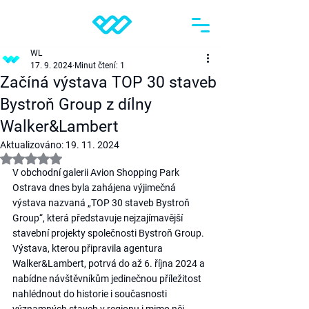
WL
17. 9. 2024
Minut čtení: 1
Začíná výstava TOP 30 staveb
Bystroň Group z dílny
Walker&Lambert
Aktualizováno:
19. 11. 2024
Hodnoceno NaN z 5 hvězdiček.
V obchodní galerii Avion Shopping Park 
Ostrava dnes byla zahájena výjimečná 
výstava nazvaná „TOP 30 staveb Bystroň 
Group“, která představuje nejzajímavější 
stavební projekty společnosti Bystroň Group. 
Výstava, kterou připravila agentura 
Walker&Lambert, potrvá do až 6. října 2024 a 
nabídne návštěvníkům jedinečnou příležitost 
nahlédnout do historie i současnosti 