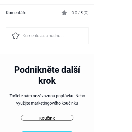
Komentáře
0.0 / 5 (0)
Walker&Lambert vytvořil
Lehká provokac
Komentovat a hodnotit...
klip, který je poctou ženám
zakladatele
a jejich odvaze, se kterou
Walker&Lambert
mění svět
Podnikněte další
krok
Zašlete nám nezávaznou poptávku. Nebo
využijte marketingového
koučinku
Koučink