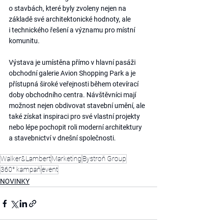
o stavbách, které byly zvoleny nejen na 
základě své architektonické hodnoty, ale 
i technického řešení a významu pro místní 
komunitu.
Výstava je umístěna přímo v hlavní pasáži 
obchodní galerie Avion Shopping Park a je 
přístupná široké veřejnosti během otevírací 
doby obchodního centra. Návštěvníci mají 
možnost nejen obdivovat stavební umění, ale 
také získat inspiraci pro své vlastní projekty 
nebo lépe pochopit roli moderní architektury 
a stavebnictví v dnešní společnosti.
Walker&Lambert
Marketing
Bystroň Group
360° kampaň
event
NOVINKY