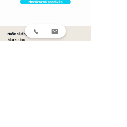
Nezávazná poptávka
Naše služby
Marketing
Reklama
PR
Employer Brand
Design
Event Marketing
Brand Development
Koučink
Novinky
Pro média
Martinův blog
Novinky