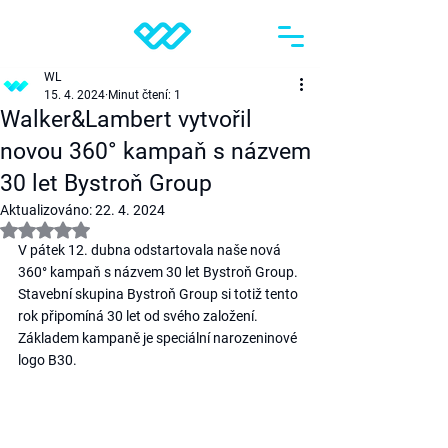
WL
15. 4. 2024
Minut čtení: 1
Walker&Lambert vytvořil
novou 360° kampaň s názvem
30 let Bystroň Group
Aktualizováno:
22. 4. 2024
Hodnoceno NaN z 5 hvězdiček.
V pátek 12. dubna odstartovala naše nová 
360° kampaň s názvem 30 let Bystroň Group. 
Stavební skupina Bystroň Group si totiž tento 
rok připomíná 30 let od svého založení. 
Základem kampaně je speciální narozeninové 
logo B30.