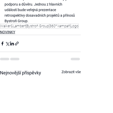
podporu a důvěru. Jednou z hlavních 
událostí bude veřejná prezentace 
retrospektivy dosavadních projektů a přínosů 
Bystroň Group.
Walker&Lambert
Bystroň Group
360° kampaň
Logo
NOVINKY
Zobrazit vše
Nejnovější příspěvky