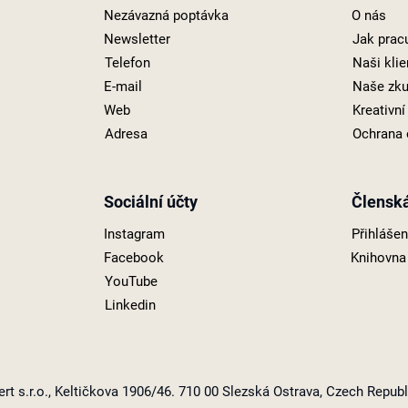
Nezávazná poptávka
O nás
Newsletter
Jak prac
Telefon
Naši klie
E-mail
Naše zku
Web
Kreativn
Adresa
Ochrana 
Sociální účty
Člensk
Instagram
Přihláše
Facebook
Knihovna
YouTube
Linkedin
t s.r.o., Keltičkova 1906/46. 710 00 Slezská Ostrava, Czech Republ