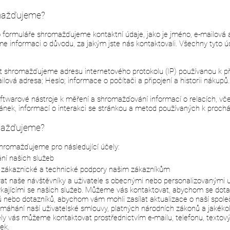
mažďujeme?
o formuláře shromažďujeme kontaktní údaje, jako je jméno, e-mailová 
e informaci o důvodu, za jakým jste nás kontaktovali. Všechny tyto 
shromažďujeme adresu internetového protokolu (IP) používanou k při
mailová adresa; Heslo; informace o počítači a připojení a historii nákupů
twarové nástroje k měření a shromažďování informací o relacích, vče
ránek, informací o interakci se stránkou a metod používaných k prochá
mažďujeme?
shromažďujeme pro následující účely:
ní našich služeb
é zákaznické a technické podpory našim zákazníkům
t naše návštěvníky a uživatele s obecnými nebo personalizovanými 
kajícími se našich služeb. Můžeme vás kontaktovat, abychom se dota
 nebo dotazníků, abychom vám mohli zasílat aktualizace o naší spol
máhání naší uživatelské smlouvy, platných národních zákonů a jakékol
ly vás můžeme kontaktovat prostřednictvím e-mailu, telefonu, textový
ek.