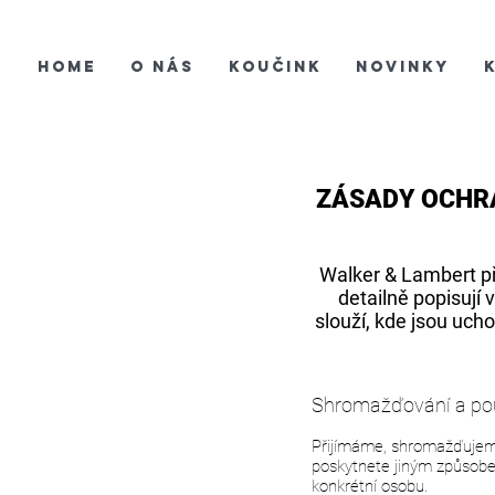
Home
O nás
Koučink
Novinky
ZÁSADY OCHR
​Walker & Lambert 
detailně popisují
slouží, kde jsou uc
Shromažďování a pou
Přijímáme, shromažďujem
poskytnete jiným způsobem
konkrétní osobu.