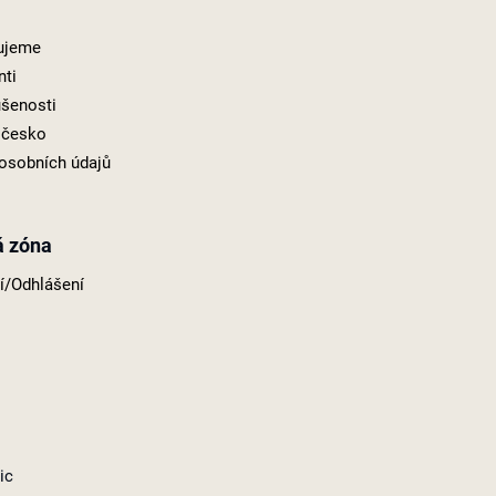
ujeme
nti
šenosti
í česko
osobních údajů
á zóna
ní/Odhlášení
ic