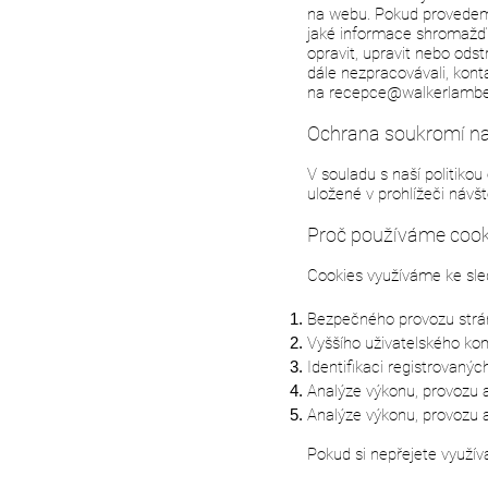
na webu. Pokud provedeme
jaké informace shromažďuj
opravit, upravit nebo ods
dále nezpracovávali, kon
na
recepce@walkerlambe
Ochrana soukromí n
V souladu s naší politik
uložené v prohlížeči návš
Proč používáme cook
Cookies využíváme ke sledo
Bezpečného provozu strá
Vyššího uživatelského ko
Identifikaci registrovanýc
Analýze výkonu, provozu a 
Analýze výkonu, provozu a
Pokud si nepřejete využív