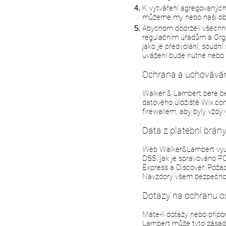
K vytváření agregovaných
můžeme my nebo naši obch
Abychom dodrželi všechny
regulačním úřadům a Orgá
jako je předvolání, soudn
uvážení bude nutné nebo 
Ochrana a uchováván
Walker & Lambert bere be
datového úložiště Wix.co
firewallem, aby byly vžd
Data z platební brán
Web Walker&Lambert využí
DSS, jak je spravováno PC
Express a Discover. Požad
Navzdory všem bezpečnost
Dotazy na ochranu o
Máte-li dotazy nebo přip
Lambert může tyto zásady 