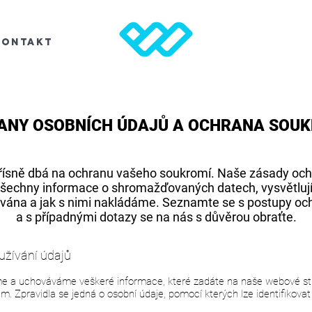
Kontakt
ANY OSOBNÍCH ÚDAJŮ A OCHRANA SOUK
přísně dbá na ochranu vašeho soukromí. Naše zásady och
 všechny informace o shromažďovaných datech, vysvětlují
hována a jak s nimi nakládáme. Seznamte se s postupy oc
a s případnými dotazy se na nás s důvěrou obraťte.
žívání údajů
e a uchováváme veškeré informace, které zadáte na naše webové st
. Zpravidla se jedná o osobní údaje, pomocí kterých lze identifikova