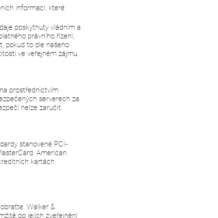
ích informací, které
daje poskytnuty vládním a
atného právního řízení,
t, pokud to dle našeho
itosti ve veřejném zájmu.
na prostřednictvím
abezpečených serverech za
zpečí nelze zaručit.
ndardy stanovené PCI-
 MasterCard, American
reditních kartách.
obraťte. Walker &
žitě po jejich zveřejnění