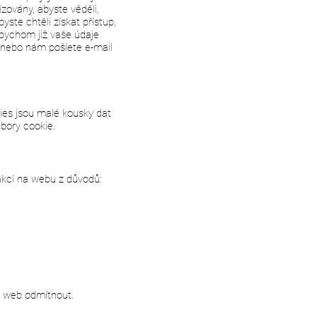
ovány, abyste věděli,
ste chtěli získat přístup,
abychom již vaše údaje
 nebo nám pošlete e-mail
ies jsou malé kousky dat
ubory cookie.
 akcí na webu z důvodů:
áš web odmítnout.