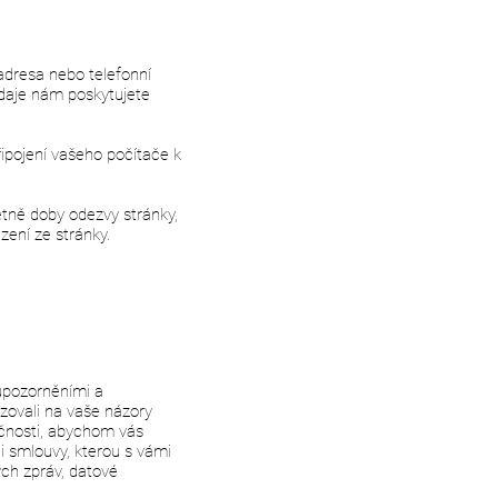
adresa nebo telefonní
údaje nám poskytujete
pojení vašeho počítače k
.
tně doby odezvy stránky,
zení ze stránky.
upozorněními a
zovali na vaše názory
ečnosti, abychom vás
i smlouvy, kterou s vámi
ch zpráv, datové