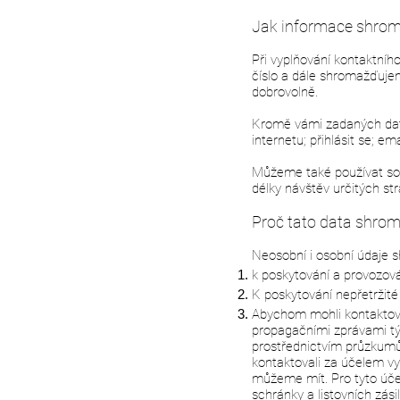
Jak informace shro
Při vyplňování kontaktníh
číslo a dále shromažďujem
dobrovolně.
Kromě vámi zadaných dat 
internetu; přihlásit se; e
Můžeme také používat sof
délky návštěv určitých st
Proč tato data shro
Neosobní i osobní údaje 
k poskytování a provozová
K poskytování nepřetržit
Abychom mohli kontaktova
propagačními zprávami tý
prostřednictvím průzkumů
kontaktovali za účelem vy
můžeme mít. Pro tyto úče
schránky a listovních zásil