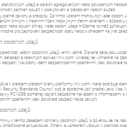
 statistických údajů a dalších agregovaných nebo odvozených neosobn
odní partneři použít k poskytování a zlepšování našich služeb
 platné zákony a předpisy. Za tímto účelem mohou být vaše osobní ú
nům činným v trestním řízení nebo jiným třetím stranám v důsledku pl
í spor nebo soudní příkaz. Vaše osobní údaje můžeme rovněž zpřístupni
vhodné pro zachování bezpečnosti státu nebo s ohledem na jiné zálež
í osobních údajů
zpečnost vašich osobních údajů velmi vážně. Získaná data jsou ulože
m, databází a obecných aplikací Wix.com. Ukládají se výhradně na z
y v bezpečí. Navzdory všem bezpečnostním opatřením však dokonalé be
y
vá k platbám platební brány platformy Wix.com, která dodržuje sta
I Security Standards Council, což je společné úsilí značek jako Visa,
avky PCI-DSS pomáhají zajistit bezpečné nakládání s informacemi o k
ním opatřením však dokonalé bezpečí nelze zaručit.
sobních údajů
omínky k těmto zásadám ochrany osobních údajů, s důvěrou se na nás 
příležitostně aktualizovat. Změny a upřesnění vstoupí v platnost okam