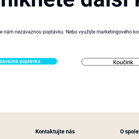
te nám nezávaznou poptávku. Nebo využijte marketingového
ko
Koučink
závazná poptávka
Kontaktujte nás
O spole