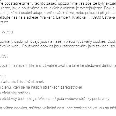
 podstatné změny těchto zásad, upozorníme vás zde, že byly aktualiz
eme, jak je používáme a za jakých okolností je zveřejňujeme. Pokud by
tranit jakékoli osobní údaje, které o vás máme, nebo pokud si přejete, 
taktujte nás na a adrese Walker & Lambert, Kralická 1, 70900 Ostrava
rt.cz
a webu
ou ochrany osobních údajů jsou na našem webu využívány cookies. Cook
těvníka webu. Používané cookies jsou kategorizovány jako základní so
ies?
vání nastavení, která si uživatelé zvolili, a také ke sledování dalších
nek
mfortu návštěvníků stránek
h členů, kteří se na našich stránkách zaregistrovali
efektivity stránek.
 efektivity technologie Wix, na níž jsou webové stránky postaveny
at výhod cookies, můžete volitelně dostupné cookies při vstupu na n