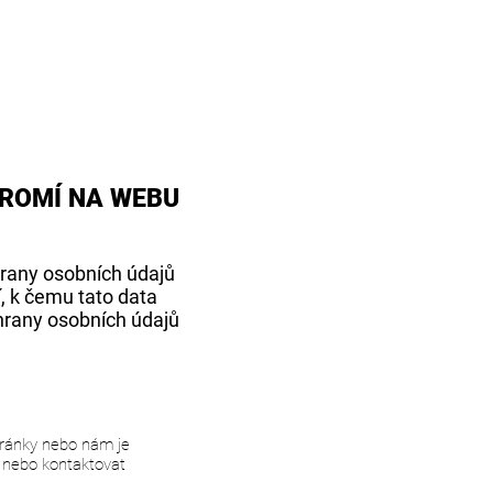
Přihlásit se
ROMÍ NA WEBU
rany osobních údajů
, k čemu tato data
hrany osobních údajů
ránky nebo nám je
t nebo kontaktovat