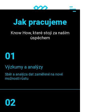
Jak pracujeme
Know How, které stojí za naším
úspěchem
01
Výzkumy a analýzy
Sběr a analýza dat zaměřené na nové
možnosti růstu
02