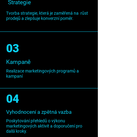
Strategie
Tvorba strategie, která je zaměřená na růst
prodejů a zlepšuje konverzní poměr.
03
Kampaně
Realizace marketingových programů a
kampaní
04
Vyhodnocení a zpětná vazba
Poskytování přehledů o výkonu
marketingových aktivit a doporučení pro
další kroky.