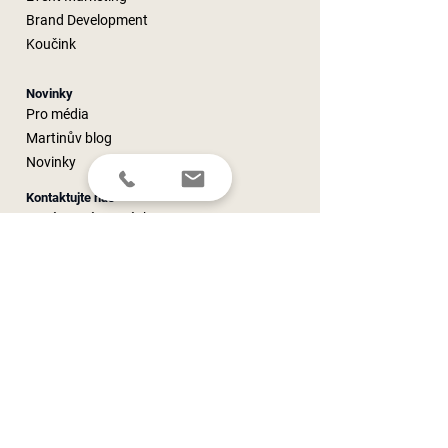
Brand Development
Koučink
Novinky
Pro média
Martinův blog
Novinky
Kontaktujte nás
Nezávazná poptávka
Newsletter
Telefon
E-mail
Web
Adresa
O společnosti
O nás
Jak pracujeme
Naši klienti