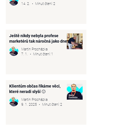
14. 2.
Minut čtení: 2
Ještě nikdy nebyla profese
marketérů tak náročná jako dnes
Martin Procházka
7. 1.
Minut čtení: 1
Klientům občas říkáme věci,
které neradi slyší 🙂
Martin Procházka
9. 1. 2025
Minut čtení: 2