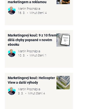
marketingem a reklamou
Martin Procházka
16. 3.
Minut čtení: 4
Marketingový kouč: 9 z 10 firem
dělá chyby popsané v novém
ebooku
Martin Procházka
10. 3.
Minut čtení: 1
Marketingový kouč: Helicopter
View a další výhody
Martin Procházka
3. 3.
Minut čtení: 4