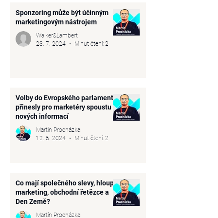
Sponzoring může být účinným
marketingovým nástrojem
Walker&Lambert
23. 7. 2024
Minut čtení: 2
Volby do Evropského parlamentu
přinesly pro marketéry spoustu
nových informací
Martin Procházka
12. 6. 2024
Minut čtení: 2
Co mají společného slevy, hloupý
marketing, obchodní řetězce a
Den Země?
Martin Procházka