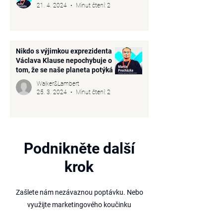
21. 4. 2024
Minut čtení: 2
Nikdo s výjimkou exprezidenta
Václava Klause nepochybuje o
tom, že se naše planeta potýká s
následky změny klimatu
Walker&Lambert
25. 3. 2024
Minut čtení: 2
Podnikněte další
krok
Zašlete nám nezávaznou poptávku. Nebo
využijte marketingového
koučinku