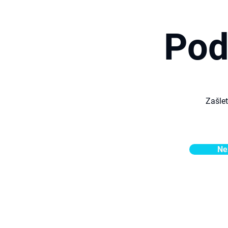
Pod
Zašle
Ne