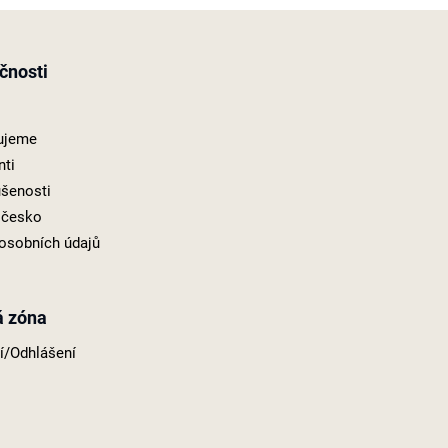
čnosti
ujeme
nti
šenosti
í česko
osobních údajů
á zóna
ní/Odhlášení