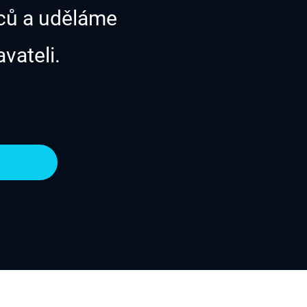
nců a uděláme
vateli.