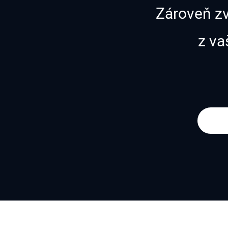
Zároveň zv
z va