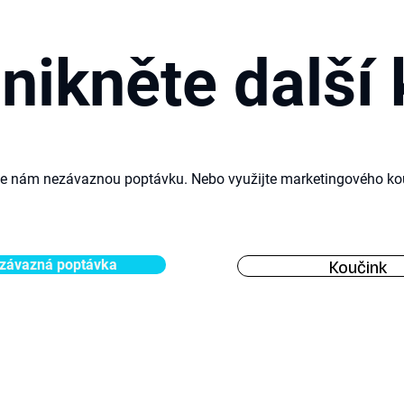
nikněte další 
te nám nezávaznou poptávku. Nebo využijte marketingového
ko
Koučink
závazná poptávka