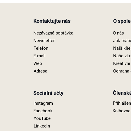
Kontaktujte nás
O spole
Nezávazná poptávka
O nás
Newsletter
Jak prac
Telefon
Naši klie
E-mail
Naše zku
Web
Kreativn
Adresa
Ochrana 
Sociální účty
Člensk
Instagram
Přihláše
Facebook
Knihovna
YouTube
Linkedin