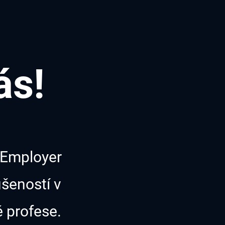
ás!
Employer
šeností v
é
profese.