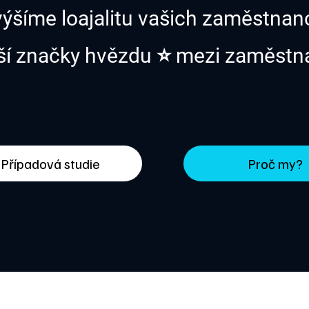
ýšíme loajalitu vašich zaměstna
ší značky hvězdu ⭐️ mezi zaměstna
Případová studie
Proč my?