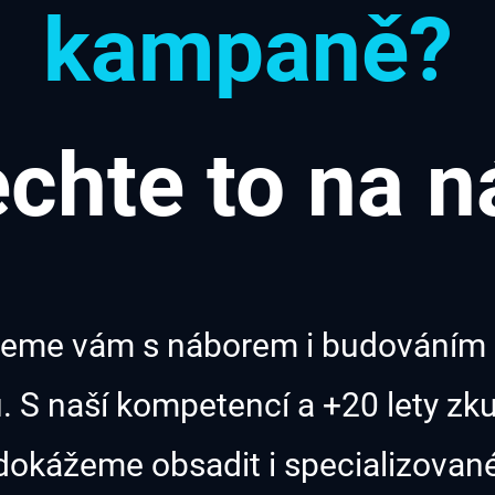
kampaně?
chte to na n
me vám s náborem i budováním 
. S naší kompetencí a +20 lety zku
dokážeme
obsadit i
specializovan