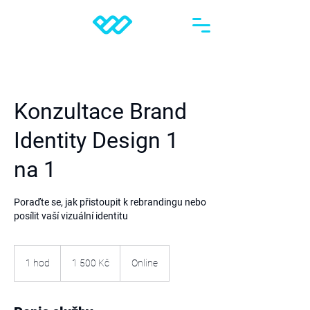
Konzultace Brand
Identity Design 1
na 1
Poraďte se, jak přistoupit k rebrandingu nebo
posílit vaší vizuální identitu
1 500
českých
1 hod
1
1 500 Kč
Online
korun
h
o