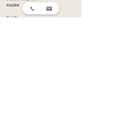
Koučink
Novinky
Pro média
Martinův blog
Novinky
Kontaktujte nás
Nezávazná poptávka
Newsletter
Telefon
E-mail
Web
Adresa
O společnosti
O nás
Jak pracujeme
Naši klienti
Naše zkušenosti