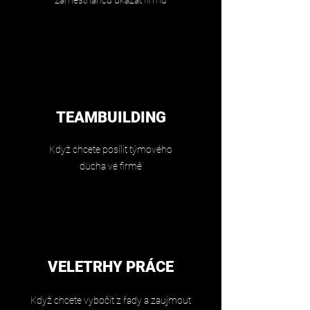
zaměstnanců ukázat firmu
TEAMBUILDING
Když chcete posílit týmového
ducha ve firmě
VELETRHY PRÁCE
Když chcete vybočit z řady a zaujmout