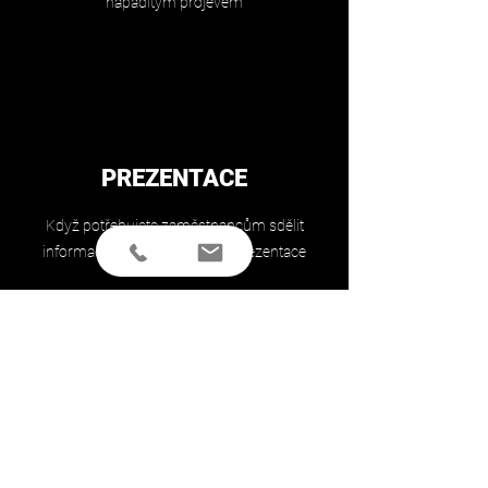
nápaditým projevem
PREZENTACE
Když potřebujete zaměstnancům sdělit
informace formou jedinečné prezentace
FOTODATABANKY
Když chcete svou informaci předat