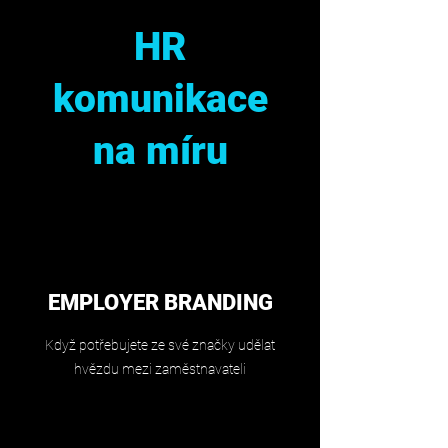
HR
komunikace
na míru
EMPLOYER BRANDING
Když potřebujete ze své značky udělat
hvězdu mezi zaměstnavateli