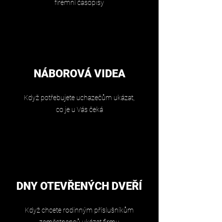
firemní časopisy
NÁBOROVÁ VIDEA
Když potřebujete uchazečům ukázat,
co je u Vás čeká
DNY OTEVŘENÝCH DVEŘÍ
Když chcete rodinným příslušníkům