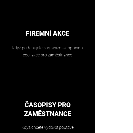
FIREMNÍ AKCE
Když potřebujete zorganizovat opravdu
cool akce pro zaměstnance
ČASOPISY PRO
ZAMĚSTNANCE
Když chcete vydávat poutavé