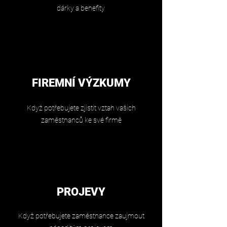
dárky a benefity
FIREMNÍ VÝZKUMY
Když potřebujete zjistit vztah vašich
zaměstnanců ke své firmě
PROJEVY
Když potřebujete zaměstnance zaujmout